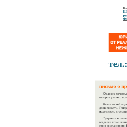
Все
Ше
ра
Фа
тел.
письмо о п
Юрадрес являеться
которое указано в 
Фактический адрес 
деятельность. Тепе
находилось и осуще
Сущность понятия
владелец помещения
свою компанию по ф