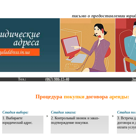
письмо о предоставлении юрид
Тел.:
(067) 986-15-40
За
Процедура
покупки
договора
аренды:
Стадия выбора:
Стадия заказа:
Стадия пол
1. Выбираете
2. Контрольный звонок и заказ-
3. Встреча 
юридический адрес.
подтверждение покупки.
договора и 
оплата услу