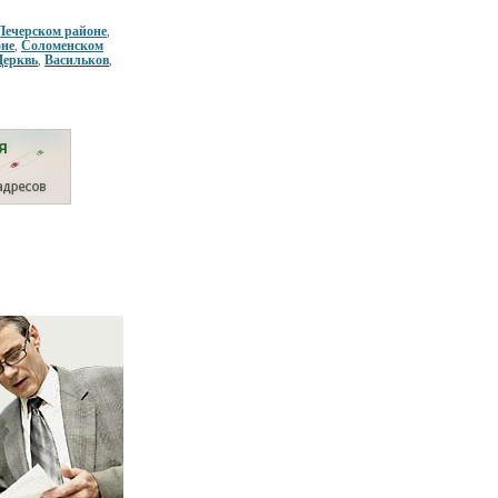
Печерском районе
,
оне
Соломенском
,
Церквь
Васильков
,
,