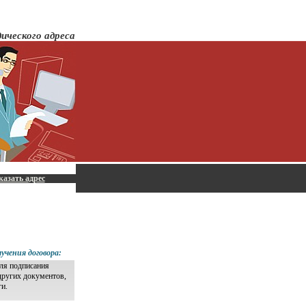
ического адреса
казать адрес
учения договора:
для подписания
других документов,
ги.