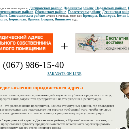
Днепровском районе
Дарницком районе
Подольском районе
гда в наличии адреса в:
,
,
,
вченковском районе
Оболонском районе
Голосеевском районе
Деснянском рай
,
,
,
йоне
Святошинском районе
Бровары
Вышгород
Белая 
,
, а также в городах, таких как:
,
,
стов
Борисполь
Ирпень
Боярка
Вишневом
,
,
,
,
и др.
+
:
(067) 986-15-40
ЗАКАЗАТЬ ON-LINE
редоставлении юридического адреса
 местонахождением перманентно действующего субъекта юридического лица,
учредительных документах предприятия и подтверждении о регистрации.
- это расположение предприятия, или его структурных единиц, где проводится
рь в теперешнем законодательстве нет строгих требований того, чтобы
юр. лицо
ствляло деятельность только по своему юридическому адресу регистрации.
 "
юридический адрес в Деснянском районе, в Ирпене
" заключается в том, что
 предоставляет субъекту предпренимательства возможность зарегистрировать
актическому адресу этого нежилого фонда.