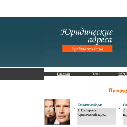
Главная
Тел.:
(067) 
Процед
Стадия выбора:
Ст
1. Выбираете
2.
юридический адрес.
по