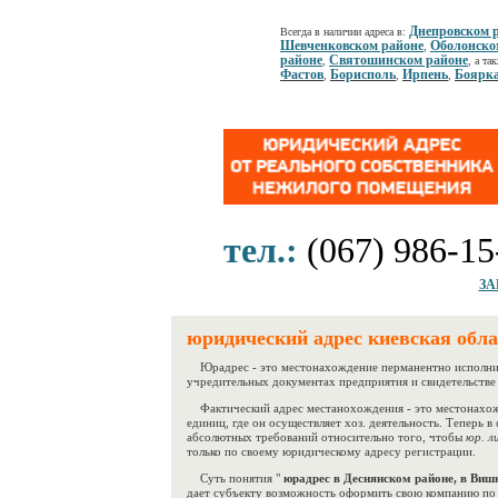
Днепровском 
Всегда в наличии адреса в:
Шевченковском районе
Оболонско
,
районе
Святошинском районе
,
, а та
Фастов
Борисполь
Ирпень
Боярк
,
,
,
тел.:
(067) 986-15
ЗА
юридический адрес киевская обла
Юрадрес - это местонахождение перманентно исполните
учредительных документах предприятия и свидетельстве
Фактический адрес местанохождения - это местонахож
единиц, где он осуществляет хоз. деятельность. Теперь в
абсолютных требований относительно того, чтобы
юр. л
только по своему юридическому адресу регистрации.
Суть понятия "
юрадрес в Деснянском районе, в Виш
дает субъекту возможность оформить свою компанию по 