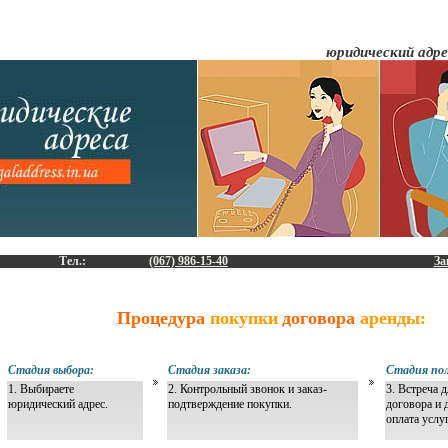
юридический адр
Тел.:
(067) 986-15-40
За
Процедура
покупки
договора
аренды:
Стадия выбора:
Стадия заказа:
Стадия пол
1. Выбираете
2. Контрольный звонок и заказ-
3. Встреча 
юридический адрес.
подтверждение покупки.
договора и 
оплата услу