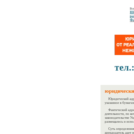
Все
Ше
ра
Фа
тел.
юридически
Юридический адрес
указанное в бумагах
Фактический адрес
деятельности, по к
законодательстве У
размещалось и испо
Суть определения
арендодатель дает