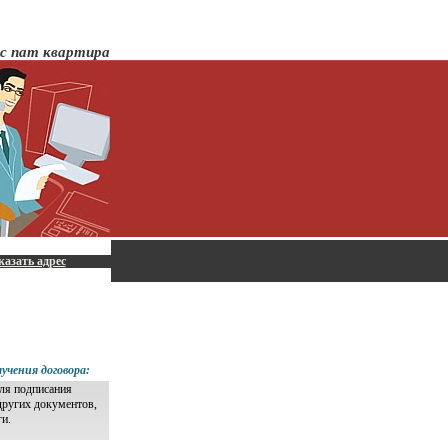
ес пат квартира
казать адрес
учения договора:
для подписания
других документов,
ги.