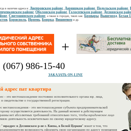
Днепровском районе
Дарницком районе
Подольском районе
гда в наличии адреса в:
,
,
,
вченковском районе
Оболонском районе
Голосеевском районе
Деснянском рай
,
,
,
йоне
Святошинском районе
Бровары
Вышгород
Белая 
,
, а также в городах, таких как:
,
,
стов
Борисполь
Ирпень
Боярка
Вишневом
,
,
,
,
и др.
+
:
(067) 986-15-40
ЗАКАЗАТЬ ON-LINE
й адрес пат квартира
 - это местонахождение постоянно исполнительного органа юр. лица,
 и свидетельстве о государственной регистрации.
 местанохождения - это местонахождение субъекта предпринимательской
оторому осуществляется деятельность. На данный момент в действующем
краины нет абсолютных требований относительно того, чтобы
юридическое лицо
лняло деятельность исключительно по своему юридическому адресу.
 "
юрадрес в Деснянском р-не г. Киева, в Белой Церкви
" лежит в том, что
 предпринимателю возможность оформить свою организацию по адресу помещения