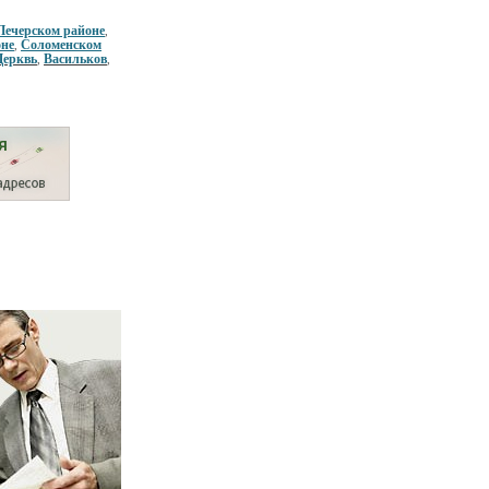
Печерском районе
,
оне
Соломенском
,
Церквь
Васильков
,
,