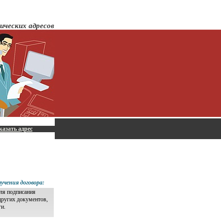
ических адресов
казать адрес
учения договора:
для подписания
других документов,
ги.