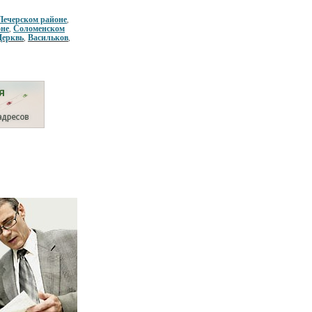
Печерском районе
,
оне
Соломенском
,
Церквь
Васильков
,
,