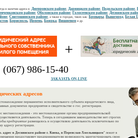
Днепровском районе
Дарницком районе
Подольском районе
гда в наличии адреса в:
,
,
,
вченковском районе
Оболонском районе
Голосеевском районе
Деснянском рай
,
,
,
йоне
Святошинском районе
Бровары
Вышгород
Белая 
,
, а также в городах, таких как:
,
,
стов
Борисполь
Ирпень
Боярка
Вишневом
,
,
,
,
и др.
+
:
(067) 986-15-40
ЗАКАЗАТЬ ON-LINE
дических адресов
тонахождение перманентно исполнительного субъекта юридического лица,
лавных документах предприятия и свидетельстве о гос. регистрации.
 местанохождения - это местонахождение органа предпринимательской
существляется деятельность. Теперь в сегодняшнем законодательстве нет строгих
чтобы
предприятие
размещалось и осуществляло деятельность исключительно по
у адресу регистрации.
. адрес в Деснянском районе г. Киева, в Переяслав-Хмельницком
" лежит в
помещения предоставляет предпринимателю возможность зарегистрировать свою