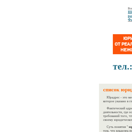
Все
Ше
ра
Фа
тел.
список юри
Юрадрес - это мес
которое указано в г
Фактический адрес
деятельности, где о
требований того, 
своему юридическом
Суть понятия "
юр
том, что владелец 